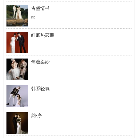
古堡情书
hb
红底热恋期
焦糖柔纱
韩系轻氧
韵·序